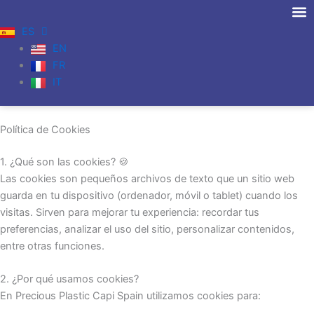
Ir
al
ES
Productos 
Fabrica
contenido
EN
FR
IT
Política de Cookies
1. ¿Qué son las cookies? 🍪
Las cookies son pequeños archivos de texto que un sitio web
guarda en tu dispositivo (ordenador, móvil o tablet) cuando los
visitas. Sirven para mejorar tu experiencia: recordar tus
preferencias, analizar el uso del sitio, personalizar contenidos,
entre otras funciones.
2. ¿Por qué usamos cookies?
En Precious Plastic Capi Spain utilizamos cookies para: