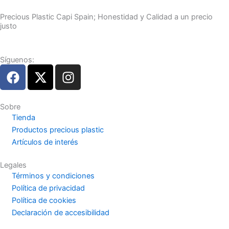
Precious Plastic Capi Spain; Honestidad y Calidad a un precio
justo
Síguenos:
F
X
I
a
-
n
c
t
s
e
w
t
Sobre
Tienda
b
i
a
Productos precious plastic
o
t
g
Artículos de interés
o
t
r
k
e
a
Legales
r
m
Términos y condiciones
Política de privacidad
Política de cookies
Declaración de accesibilidad