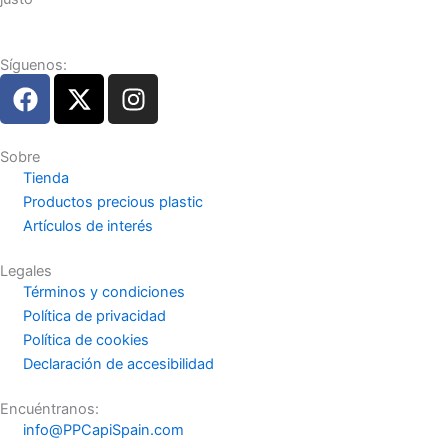
Síguenos:
F
X
I
a
-
n
c
t
s
e
w
t
Sobre
Tienda
b
i
a
Productos precious plastic
o
t
g
Artículos de interés
o
t
r
k
e
a
Legales
r
m
Términos y condiciones
Política de privacidad
Política de cookies
Declaración de accesibilidad
Encuéntranos:
info@PPCapiSpain.com