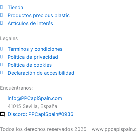
b
i
a
Tienda
o
t
g
Productos precious plastic
o
t
r
Artículos de interés
k
e
a
r
m
Legales
Términos y condiciones
Política de privacidad
Política de cookies
Declaración de accesibilidad
Encuéntranos:
info@PPCapiSpain.com
41015 Sevilla, España
Discord: PPCapiSpain#0936
Todos los derechos reservados 2025 - www.ppcapispain.