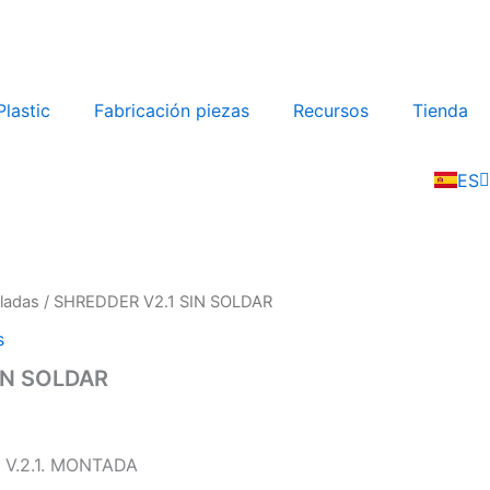
lastic
Fabricación piezas
Recursos
Tienda
EN
FR
ES
IT
ladas
/ SHREDDER V2.1 SIN SOLDAR
s
IN SOLDAR
V.2.1. MONTADA