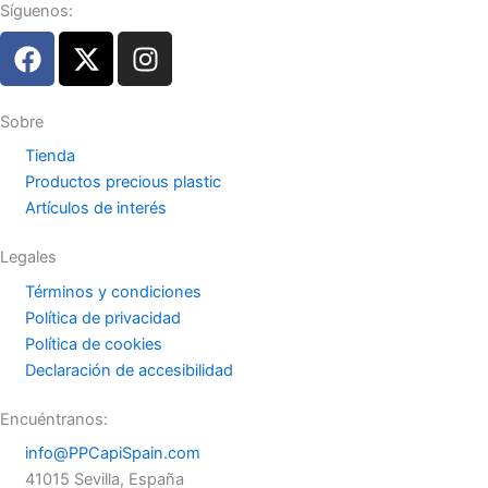
Síguenos:
F
X
I
a
-
n
c
t
s
e
w
t
Sobre
b
i
a
Tienda
o
t
g
Productos precious plastic
o
t
r
Artículos de interés
k
e
a
r
m
Legales
Términos y condiciones
Política de privacidad
Política de cookies
Declaración de accesibilidad
Encuéntranos:
info@PPCapiSpain.com
41015 Sevilla, España