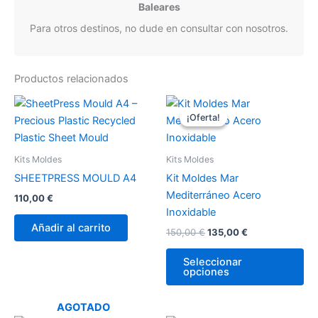
Baleares
Para otros destinos, no dude en consultar con nosotros.
Productos relacionados
El
El
precio
precio
¡Oferta!
¡Oferta!
original
actual
era:
es:
150,00 €.
135,00 €.
Kits Moldes
Kits Moldes
SHEETPRESS MOULD A4
Kit Moldes Mar
Mediterráneo Acero
110,00
€
Inoxidable
Añadir al carrito
150,00
€
135,00
€
Seleccionar
opciones
AGOTADO