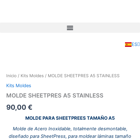
Ir
al
contenido
EN
FR
ES
IT
Inicio
/
Kits Moldes
/ MOLDE SHEETPRES A5 STAINLESS
Kits Moldes
MOLDE SHEETPRES A5 STAINLESS
90,00
€
MOLDE PARA SHEETPREES TAMAÑO A5
Molde de Acero Inoxidable, totalmente desmontable,
diseñado para SheetPress, para moldear láminas tamaño